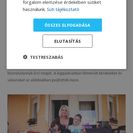
forgalom elemzése érdekében sütiket
használunk.
Süti tájékoztató
ÖSSZES ELFOGADÁSA
ELUTASÍTÁS
Kérdések és válaszok a szondatáplálásról
TESTRESZABÁS
Valószínűleg teljesen új lehet Önnek szondán keresztül
táplálkozni/táplálni, így érthető, hogy kérdései vannak, és
bizonytalannak érzi magát. A leggyakrabban felmerült kérdéseket és
válaszokat az alábbiakban gyűjtöttök össze.