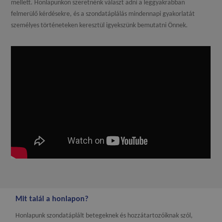
mellett. Honlapunkon szeretnénk választ adni a leggyakrabban
felmerülő kérdésekre, és a szondatáplálás mindennapi gyakorlatát
személyes történeteken keresztül igyekszünk bemutatni Önnek.
Mit talál a honlapon?
Honlapunk szondatáplált betegeknek és hozzátartozóiknak szól,