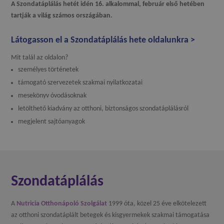
A Szondatáplálás hetét idén 16. alkalommal, február első hetében
tartják a világ számos országában.
Látogasson el a Szondatáplálás hete oldalunkra >
Mit talál az oldalon?
személyes történetek
támogató szervezetek szakmai nyilatkozatai
mesekönyv óvodásoknak
letölthető kiadvány az otthoni, biztonságos szondatáplálásról
megjelent sajtóanyagok
Szondatáplálás
A
Nutricia Otthonápoló Szolgálat
1999 óta, közel 25 éve elkötelezett
az otthoni szondatáplált betegek és kisgyermekek szakmai támogatása