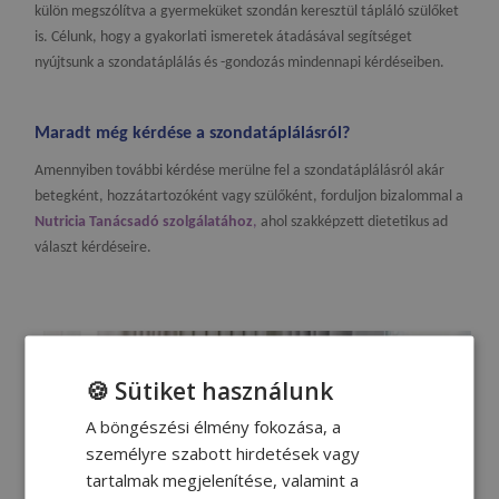
külön megszólítva a gyermeküket szondán keresztül tápláló szülőket
is. Célunk, hogy a gyakorlati ismeretek átadásával segítséget
nyújtsunk a szondatáplálás és -gondozás mindennapi kérdéseiben.
Maradt még kérdése a szondatáplálásról?
Amennyiben további kérdése merülne fel a szondatáplálásról akár
betegként, hozzátartozóként vagy szülőként, forduljon bizalommal a
Nutricia Tanácsadó szolgálatához
,
ahol szakképzett dietetikus ad
választ kérdéseire.
🍪 Sütiket használunk
A böngészési élmény fokozása, a
személyre szabott hirdetések vagy
tartalmak megjelenítése, valamint a