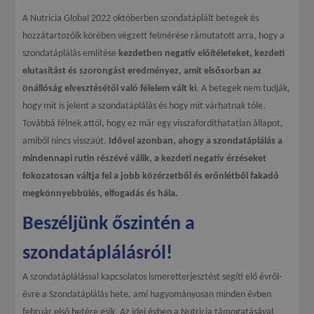
A Nutricia Global 2022 októberben szondatáplált betegek és
hozzátartozóik körében végzett felmérése rámutatott arra, hogy a
szondatáplálás említése
kezdetben negatív előítéleteket, kezdeti
elutasítást és szorongást eredményez, amit elsősorban az
önállóság elvesztésétől való félelem vált ki
. A betegek nem tudják,
hogy mit is jelent a szondatáplálás és hogy mit várhatnak tőle.
Továbbá félnek attól, hogy ez már egy visszafordíthatatlan állapot,
amiből nincs visszaút.
Idővel azonban, ahogy a szondatáplálás a
mindennapi rutin részévé válik, a kezdeti negatív érzéseket
fokozatosan váltja fel a jobb közérzetből és erőnlétből fakadó
megkönnyebbülés, elfogadás és hála.
Beszéljünk őszintén a
szondatáplálásról!
A szondatáplálással kapcsolatos ismeretterjesztést segíti elő évről-
évre a Szondatáplálás hete, ami hagyományosan minden évben
február első hetére esik. Az idei évben a Nutricia támogatásával