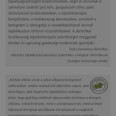
tápanyagszükséglet kiszámításában, segít az orvosnak a
személyre szabott speciális, gyógyászati célra szánt
élelmiszerek kiválasztásában, a táplálásterápia
felépítésben, a hatékonyság követésében, emellett a
betegeket is támogatja a szondatáplálásról normál
táplálkozásra történő visszaállításban.
A dietetikai
tevékenység táplálásterápiás jelentőségét meggyőző
klinikai és egészség-gazdasági evidenciák igazolják.”
Szűcs Zsuzsanna dietetikus
okleveles táplálkozástudományi szakember, a Magyar Dietetikusok
Országos Szövetsége elnöke
„Kórházi ellátás során a súlyos állapotú betegeknél
előfordulhat, amikor malnutríció elkerülése végett, akár
kizárólagos, akár kiegészítő táplálásként szükséges
lehet, hogy gyárilag előállított tápszerekkel történjen a betegek
ellátása. A készítmények, mind a szondatápszerek, mind az iható
tápszerek betegség-specifikusan tartalmazzák a megfelelő
energiamennyiséget és a szükséges tápanyagokat optimálisan