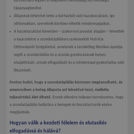
biztosítható legyen a megfelelő mennyiségű és minőségű
tápanyagbevitel.
Állapotuk lehetővé tette a kórházból való hazabocsátást, így
otthonukban, szeretteik körében élhetik mindennapjaikat.
A hazabocsátást követően – szakorvosi javaslat alapján – felvették
a kapcsolatot a szondatáplálásra szakosodott Nutricia
Otthonápoló Szolgálattal, amelynek a területileg illetékes ápolója
segíti a szondatálálás és a szonda gondozásának helyes
elsajátítását, annak elfogadását és a mindennapi gyakorlatba való
illesztését.
Fontos tudni, hogy a szondatáplálás könnyen megtanulható, és
amennyiben a beteg állapota azt lehetővé teszi, mellette
teljesértékű élet élhető.
Ennek ellenére teljesen természetes, hogy
a szondatáplálás hallatára a betegek és hozzátartozók elsőre
megijednek.
Hogyan válik a kezdeti félelem és elutasítés
elfogadássá és hálává?