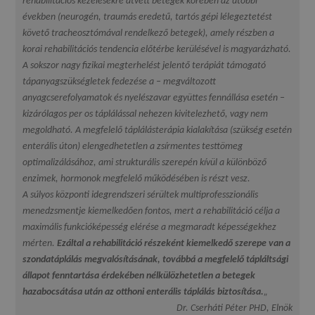
rehabilitációs kezelésekre átvett betegek körében az utóbbi
években (neurogén, traumás eredetű, tartós gépi lélegeztetést
követő tracheosztómával rendelkező betegek), amely részben a
korai rehabilitációs tendencia előtérbe kerülésével is magyarázható.
A sokszor nagy fizikai megterhelést jelentő terápiát támogató
tápanyagszükségletek fedezése a – megváltozott
anyagcserefolyamatok és nyelészavar együttes fennállása esetén –
kizárólagos per os táplálással nehezen kivitelezhető, vagy nem
megoldható. A megfelelő táplálásterápia kialakítása (szükség esetén
enterális úton) elengedhetetlen a zsírmentes testtömeg
optimalizálásához, ami strukturális szerepén kívül a különböző
enzimek, hormonok megfelelő működésében is részt vesz.
A súlyos központi idegrendszeri sérültek multiprofesszionális
menedzsmentje kiemelkedően fontos, mert a rehabilitáció célja a
maximális funkcióképesség elérése a megmaradt képességekhez
mérten.
Ezáltal a rehabilitáció részeként kiemelkedő szerepe van a
szondatáplálás megvalósításának, továbbá a megfelelő tápláltsági
állapot fenntartása érdekében nélkülözhetetlen a betegek
hazabocsátása után az otthoni enterális táplálás biztosítása.
„
Dr. Cserháti Péter PHD, Elnök