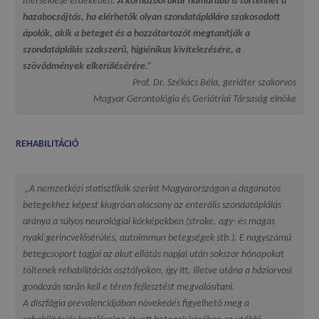
mérséklése érdekében.
A kórházból akár hamarabb is történhet a
hazabocsájtás, ha elérhetők olyan szondatáplálára szakosodott
ápolók, akik a beteget és a hozzátartozót megtanítják a
szondatáplálás szakszerű, higiénikus kivitelezésére, a
szövődmények elkerülésérére.”
Prof. Dr. Székács Béla, geriáter szakorvos
Magyar Gerontológia és Geriátriai Társaság elnöke
REHABILITÁCIÓ
„A nemzetközi statisztikák szerint Magyarországon a daganatos
betegekhez képest kiugróan alacsony az enterális szondatáplálás
aránya a súlyos neurológiai kórképekben (stroke, agy- és magas
nyaki gerincvelősérülés, autoimmun betegségek stb.). E nagyszámú
betegcsoport tagjai az akut ellátás napjai után sokszor hónapokat
töltenek rehabilitációs osztályokon, így itt, illetve utána a háziorvosi
gondozás során kell e téren fejlesztést megvalósítani.
A diszfágia prevalenciájában növekedés figyelhető meg a