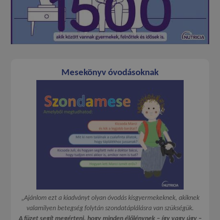
Mesekönyv óvodásoknak
„
Ajánlom ezt a kiadványt olyan óvodás kisgyermekeknek, akiknek
valamilyen betegség folytán szondatáplálásra van szükségük.
A füzet segít megérteni, hogy minden élőlénynek – így vagy úgy –