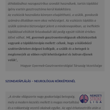
áthidalásához nazogasztrikus szondát használunk, tartós táplálási
igény esetén gasztrosztóma kerül kialakításra.
Az eszközök használata könnyen elsajátítható, a szülők, gondozók
számára általában nem okoz nehézséget. Az eszközös táplálás a
szülők számára biztonságot jelent a mindennapokban, az ineffektív
táplálással eltöltött felszabadult idő pedig együtt töltött értékes
idővé válhat.
Mi, gyermek-gasztroenterológusok elkötelezettek
vagyunk a táplálásterápia mellett: célunk, hogy a különböző
szakterületeken dolgozó kollégák, a szülők és a betegek is
megismerjék az ebben rejlő lehetőségeket és bátran éljenek
velük!
„
Magyar Gyermek-Gasztroenterológiai Társaság Vezetősége
SZONDATÁPLÁLÁS – NEUROLÓGIAI KÓRKÉPEKNÉL
„A stroke világszerte nagy gyakoriságú betegség,
mely a modern kezelés mellett is magas mortalitású
és a rokkantság vezető okainak egyike. Az agyi érkatasztrófa után a