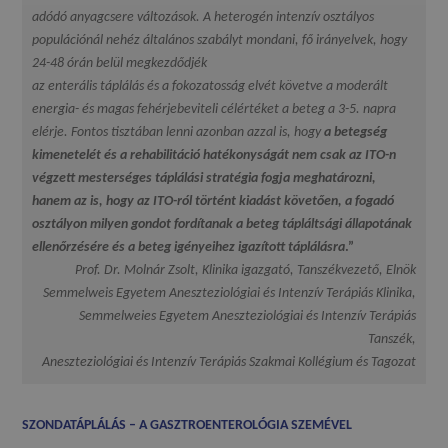
adódó anyagcsere változások. A heterogén intenzív osztályos
populációnál nehéz általános szabályt mondani, fő irányelvek, hogy
24-48 órán belül megkezdődjék
az enterális táplálás és a fokozatosság elvét követve a moderált
energia- és magas fehérjebeviteli célértéket a beteg a 3-5. napra
elérje. Fontos tisztában lenni azonban azzal is, hogy
a betegség
kimenetelét és a rehabilitáció hatékonyságát nem csak az ITO-n
végzett mesterséges táplálási stratégia fogja meghatározni,
hanem az is, hogy az ITO-ról történt kiadást követően, a fogadó
osztályon milyen gondot fordítanak a beteg tápláltsági állapotának
ellenőrzésére és a beteg igényeihez igazított táplálásra
.”
Prof. Dr. Molnár Zsolt, Klinika igazgató, Tanszékvezető, Elnök
Semmelweis Egyetem Aneszteziológiai és Intenzív Terápiás Klinika,
Semmelweies Egyetem Aneszteziológiai és Intenzív Terápiás
Tanszék,
Aneszteziológiai és Intenzív Terápiás Szakmai Kollégium és Tagozat
SZONDATÁPLÁLÁS – A GASZTROENTEROLÓGIA SZEMÉVEL