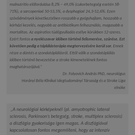
malnutritio előfordulása 8,2% – 49,0% (cukorbetegség esetén 58-
71%), a sarcopeniaé 50-53,5%, a dysphagiaé 24,3-52,6%. Ezen
szövődmények következtében rosszabb a gyógyhajlam, hosszabb a
kórházi kezelés, nagyobb az antibiotikum felhasználás, magasabb a
mortalitas. Az aspiratios tüdőgyulladás esélye körükben 12-szeres.
Ezért fontos
a nyelészavar időben történő felismerése, szűrése. Ezt
követően pedig a táplálásterápia megtervezésére kerül sor.
Ennek
része a döntés a szondatáplálásról. Ettől válik a szondatáplálás
időben történő bevezetése a stroke kimenetelének fontos
maghatározójává.”
Dr. Folyovich András PhD, neurológus
Horányi Béla Klinikai Idegtudományi Társaság és a Stroke Liga
elnöke
„A neurológiai kórképeknél (pl. amyotrophic lateral
sclerosis, Parkinson’s
betegség, stroke, multiplex sclerosis
)
a diszfágia gyakorisága igen magas. A diszfágiával
kapcsolatosan fontos megemlíteni, hogy az intenzív