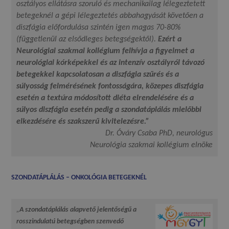
osztályos ellátásra szoruló és mechanikailag lélegeztetett
betegeknél a gépi lélegeztetés abbahagyását követően a
diszfágia előfordulása szintén igen magas 70-80%
(függetlenül az elsődleges betegségektől).
Ezért a
Neurológiai szakmai kollégium felhívja a figyelmet a
neurológiai kórképekkel és az intenzív osztályról távozó
betegekkel kapcsolatosan a diszfágia szűrés és a
súlyosság felmérésének fontosságára, közepes diszfágia
esetén a textúra módosított diéta elrendelésére és a
súlyos diszfágia esetén pedig a szondatáplálás mielőbbi
elkezdésére és szakszerű kivitelezésre.”
Dr. Óváry Csaba PhD, neurológus
Neurológia szakmai kollégium elnöke
SZONDATÁPLÁLÁS – ONKOLÓGIA BETEGEKNÉL
„
A szondatáplálás alapvető jelentőségű a
rosszindulatú betegségben szenvedő