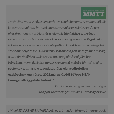
„Már több mind 20 éves gyakorlattal rendelkezem a szondaeszközök
lehelyezésével és a betegek gondozásával kapcsolatosan. Annak
ellenére, hogy a gastricus és a jejunalis tápláláshoz szükséges
eszközök hazánkban elérhetőek, még mindig vannak kollégák, akik
túl későn, súlyos malnutríciós állapotban küldik hozzám a betegeket
szondabehelyezésre. A kórházból hazabocsájtott betegeimet mindig
a szondatáplálásra szakosodott otthonápolási szolgálathoz
irányítom, mivel évek óta magas színvonalú ellátást biztosítanak a
páciensek szám
ára.
A szondatáplálás elengedhetetlen
eszközeinek egy része, 2022.május.01-től 98%-os NEAK
támogatottsággal elérhetőek.”
Dr. Sahin Péter, gasztroenterológus
Magyar Mesterséges Táplálási Társaság elnöke
„Mivel SZÍVÜGYEM A TÁPLÁLÁS, ezért minden fórumot megragadok