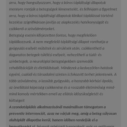
arra, hogy hangsúlyozzam, hogy a kóros tápláltsági állapotok
mennyre rontják a betegségek kimenetelét, és felhívjam a figyelmet
arra, hogy a kóros tápláltsági állapotok klinikai táplálással történő
kezelése szignifikánsan javítja az alapkezelés hatékonyságát és
csökkenti a szövődményeket.
Betegség esetén kifejezetten fontos, hogy megfelelően
táplálkozzunk. A nem megfelelő tápláltsági állapot ronthatja a
gyógyulás esélyét műtétek és sérülések után, csökkentheti a
daganatos betegek túlélési esélyeit, nehezítheti a tüdő- és
szívbetegek, a neurológiai betegségekben szenvedők
rehabilitációját és életkilátásait. Mindezek a kedvezőtlen hatások
egyéni, családi és társadalmi szinten is fokozott terhet jelentenek. A
több szövődmény, a lassúbb gyógyulás, a hosszabb kórházi ápolás,
az önellátási képesség csökkenése és a rosszabb életminőség mind-
mind komoly mértékben emeli az ellátás időszükségletét és
költségeit
A szondatáplálás alkalmazásánál maximálisan támogatom a
preventív intervenciót, azaz ne várjuk meg, amíg a beteg súlyosan
alultáplált állapotba kerül, hanem időben rendeljük el a
beavatkozást
pl. fej-nyak sebészeti tumoroknál, már az antitumor