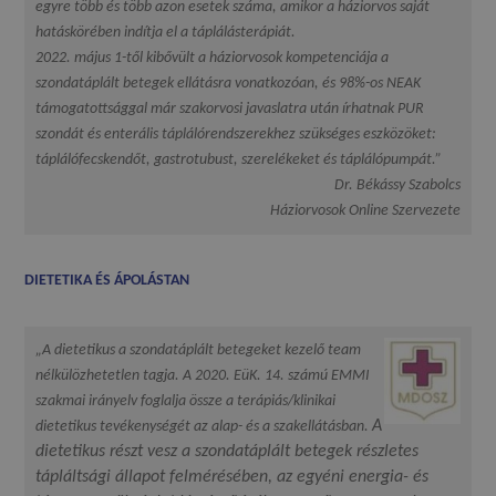
egyre több és több azon esetek száma, amikor a háziorvos saját
hatáskörében indítja el a táplálásterápiát.
2022. május 1-től kibővült a háziorvosok kompetenciája a
szondatáplált betegek ellátásra vonatkozóan, és 98%-os NEAK
támogatottsággal már szakorvosi javaslatra után írhatnak PUR
szondát és enterális táplálórendszerekhez szükséges eszközöket:
táplálófecskendőt, gastrotubust, szerelékeket és táplálópumpát.”
Dr. Békássy Szabolcs
Háziorvosok Online Szervezete
DIETETIKA ÉS ÁPOLÁSTAN
„A dietetikus a szondatáplált betegeket kezelő team
nélkülözhetetlen tagja. A 2020. EüK. 14. számú EMMI
szakmai irányelv foglalja össze a terápiás/klinikai
A
dietetikus tevékenységét az alap- és a szakellátásban.
dietetikus részt vesz a szondatáplált betegek részletes
tápláltsági állapot felmérésében, az egyéni energia- és