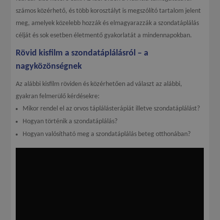
számos közérhető, és több korosztályt is megszólító tartalom jelent
meg, amelyek közelebb hozzák és elmagyarazzák a szondatáplálás
célját és sok esetben életmentő gyakorlatát a mindennapokban.
Rövid kisfilm a szondatáplálásról – a
nagyközönségnek
Az alábbi kisfilm röviden és közérhetően ad választ az alábbi,
gyakran felmerülő kérdésekre:
Mikor rendel el az orvos táplálásterápiát illetve szondatáplálást?
Hogyan történik a szondatáplálás?
Hogyan valósítható meg a szondatáplálás beteg otthonában?