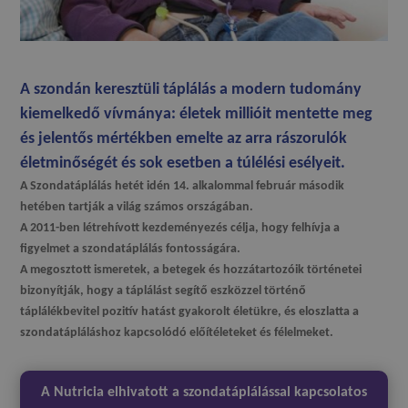
A szondán keresztüli táplálás a modern tudomány
kiemelkedő vívmánya:
életek millióit mentette meg
és jelentős mértékben emelte az arra rászorulók
életminőségét és sok esetben a túlélési esélyeit.
A Szondatáplálás hetét idén 14. alkalommal február második
hetében tartják a világ számos országában.
A 2011-ben létrehívott kezdeményezés célja, hogy felhívja a
figyelmet a szondatáplálás fontosságára.
A megosztott ismeretek, a betegek és hozzátartozóik történetei
bizonyítják
, hogy a táplálást segítő eszközzel történő
táplálékbevitel pozitív hatást gyakorolt életükre, és eloszlatta a
szondatápláláshoz kapcsolódó előítéleteket és félelmeket
.
A Nutricia elhivatott a szondatáplálással kapcsolatos