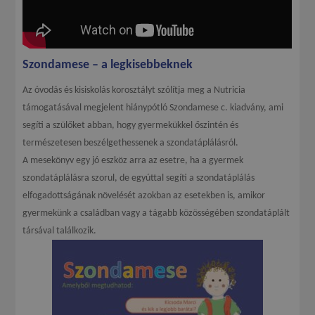
Szondamese – a legkisebbeknek
Az óvodás és kisiskolás korosztályt szólítja meg a Nutricia
támogatásával megjelent hiánypótló Szondamese c. kiadvány, ami
segíti a szülőket abban, hogy gyermekükkel őszintén és
természetesen beszélgethessenek a szondatáplálásról.
A mesekönyv egy jó eszköz arra az esetre, ha a gyermek
szondatáplálásra szorul, de egyúttal segíti a szondatáplálás
elfogadottságának növelését azokban az esetekben is, amikor
gyermekünk a családban vagy a tágabb közösségében szondatáplált
társával találkozik.