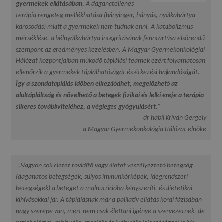
gyermekek ellátásában.
A daganatellenes
terápia rengeteg mellékhatása (hányinger, hányás, nyálkahártya
károsodás) miatt a gyermekek nem tudnak enni. A katabolizmus
mérséklése, a bélnyálkahártya integritásának fenntartása elsőrendű
szempont az eredményes kezelésben. A Magyar Gyermekonkológiai
Hálózat központjaiban működő táplálási teamek ezért folyamatosan
ellenőrzik a gyermekek táplálhatóságát és étkezési hajlandóságát.
Így a szondatáplálás időben elkezdődhet, megelőzhető az
alultápláltság és növelhető a betegek fizikai és lelki ereje a terápia
sikeres továbbviteléhez, a végleges gyógyulásért.
”
dr habil Kriván Gergely
a Magyar Gyermekonkológia Hálózat elnöke
„Nagyon sok életet rövidítő vagy életet veszélyeztető betegség
(daganatos betegségek, súlyos immunkórképek, idegrendszeri
betegségek) a beteget a malnutricióba kényszeríti, és dietetikai
kihívásokkal jár. A táplálásnak már a palliatív ellátás korai fázisában
nagy szerepe van, mert nem csak élettani igénye a szervezetnek, de