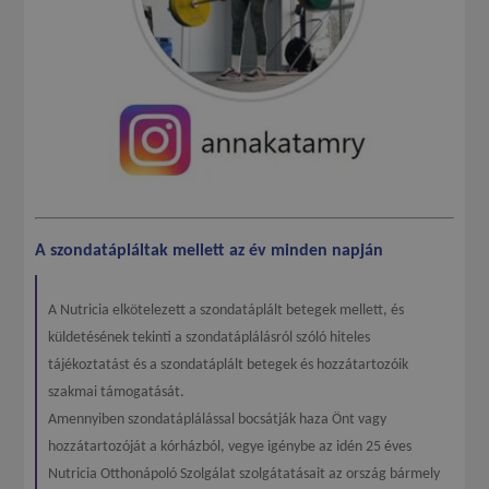
A szondatápláltak mellett az év minden napján
A Nutricia elkötelezett a szondatáplált betegek mellett, és
küldetésének tekinti a szondatáplálásról szóló hiteles
tájékoztatást és a szondatáplált betegek és hozzátartozóik
szakmai támogatását.
Amennyiben szondatáplálással bocsátják haza Önt vagy
hozzátartozóját a kórházból, vegye igénybe az idén 25 éves
Nutricia Otthonápoló Szolgálat szolgátatásait az ország bármely