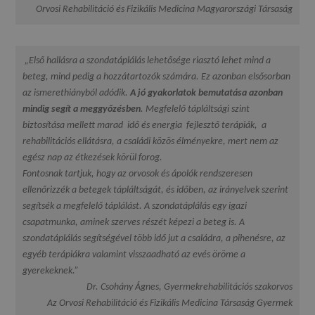
Orvosi Rehabilitáció és Fizikális Medicina Magyarországi Társaság
„Első hallásra a szondatáplálás lehetősége riasztó lehet mind a
beteg, mind pedig a hozzátartozók számára. Ez azonban elsősorban
az ismerethiányból adódik.
A jó gyakorlatok bemutatása azonban
mindig segít a meggyőzésben
. Megfelelő tápláltsági szint
biztosítása mellett marad idő és energia fejlesztő terápiák, a
rehabilitációs ellátásra, a családi közös élményekre, mert nem az
egész nap az étkezések körül forog.
Fontosnak tartjuk, hogy az orvosok és ápolók rendszeresen
ellenőrizzék a betegek tápláltságát, és időben, az irányelvek szerint
segítsék a megfelelő táplálást. A szondatáplálás egy igazi
csapatmunka, aminek szerves részét képezi a beteg is. A
szondatáplálás segítségével több idő jut a családra, a pihenésre, az
egyéb terápiákra valamint visszaadható az evés öröme a
gyerekeknek.”
Dr. Csohány Ágnes, Gyermekrehabilitációs szakorvos
Az Orvosi Rehabilitáció és Fizikális Medicina Társaság Gyermek