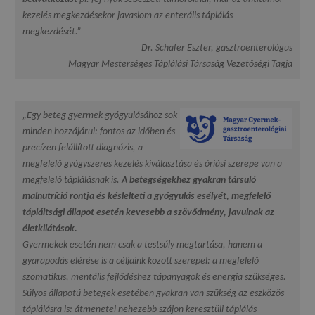
kezelés megkezdésekor javaslom az enterális táplálás
megkezdését.”
Dr. Schafer Eszter, gasztroenterológus
Magyar Mesterséges Táplálási Társaság Vezetőségi Tagja
„Egy beteg gyermek gyógyulásához sok
minden hozzájárul: fontos az időben és
precízen felállított diagnózis, a
megfelelő gyógyszeres kezelés kiválasztása és óriási szerepe van a
megfelelő táplálásnak is.
A betegségekhez gyakran társuló
malnutríció rontja és késlelteti a gyógyulás esélyét, megfelelő
tápláltsági állapot esetén kevesebb a szövődmény, javulnak az
életkilátások.
Gyermekek esetén nem csak a testsúly megtartása, hanem a
gyarapodás elérése is a céljaink között szerepel: a megfelelő
szomatikus, mentális fejlődéshez tápanyagok és energia szükséges.
Súlyos állapotú betegek esetében gyakran van szükség az eszközös
táplálásra is: átmenetei nehezebb szájon keresztüli táplálás