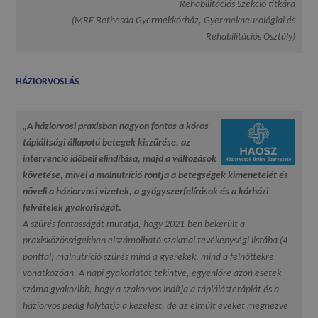
Rehabilitációs Szekció titkára
(MRE Bethesda Gyermekkórház, Gyermekneurológiai és
Rehabilitációs Osztály)
HÁZIORVOSLÁS
„
A háziorvosi praxisban nagyon fontos a kóros
tápláltsági állapotú betegek kiszűrése, az
intervenció időbeli elindítása, majd a változások
követése, mivel a malnutríció rontja a betegségek kimenetelét és
növeli a háziorvosi vizetek, a gyógyszerfelírások és a kórházi
felvételek gyakoriságát.
A szűrés fontosságát mutatja, hogy 2021-ben bekerült a
praxisközösségekben elszámolható szakmai tevékenységi listába (4
ponttal) malnutríció szűrés mind a gyerekek, mind a felnőttekre
vonatkozóan. A napi gyakorlatot tekintve, egyenlőre azon esetek
száma gyakoribb, hogy a szakorvos indítja a táplálásterápiát és a
háziorvos pedig folytatja a kezelést, de az elmúlt éveket megnézve