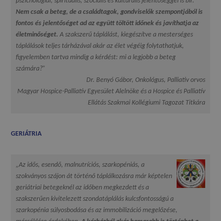
pszichológiai, spirituális, szociális és kulturális jelentőséggel is bír.
Nem csak a beteg, de a családtagok, gondviselők szempontjából is
fontos és jelentőséget ad az együtt töltött időnek és javíthatja az
életminőséget.
A szakszerű táplálást, kiegészítve a mesterséges
táplálások teljes tárházával akár az élet végéig folytathatjuk,
figyelemben tartva mindig a kérdést: mi a legjobb a beteg
számára?”
Dr. Benyó Gábor, Onkológus, Palliativ orvos
Magyar Hospice-Palliatív Egyesület Alelnöke és a Hospice és Palliatív
Ellátás Szakmai Kollégiumi Tagozat Titkára
GERIÁTRIA
„Az idős, esendő, malnutríciós, szarkopéniás, a
szokványos szájon át történő táplálkozásra már képtelen
geriátriai betegeknél az időben megkezdett és a
szakszerűen kivitelezett szondatáplálás kulcsfontosságú a
szarkopénia súlyosbodása és az immobilizáció megelőzése,