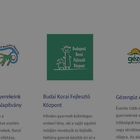
yerekeink
Budai Korai Fejlesztő
Gézengúz 
lapítvány
Központ
Évente több 
gyermeknek s
k a
Minden gyermek különleges
többségük kor
etve enyhén
emberi lény, aki a saját egyéni
vagy sérülésse
ekek, fiatal
módján növekszik és fejlődik.
világra.
Az al
 ellátása,
Néhány gyerek később éri el a