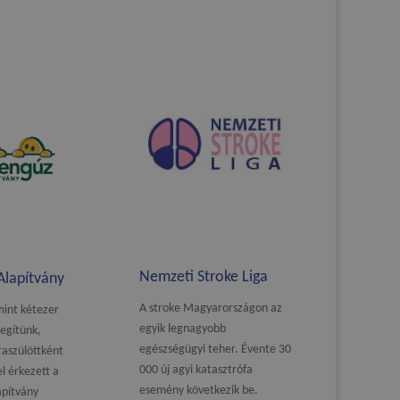
Nemzeti Stroke Liga
Alapítvány
A stroke Magyarországon az
mint kétezer
egyik legnagyobb
egítünk,
egészségügyi teher. Évente 30
aszülöttként
000 új agyi katasztrófa
l érkezett a
esemény következik be.
apítvány