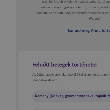
tetejére fordult a világ. Féltem az egésztől… Hog
családom, hogy fogok így dolgozni, utazni, sportol
bennem, de az nem, hogy pár év múlva majd pont enn
életem.”
Ismerd meg Anna tört
Felnőtt betegek történetei
Az Otthonápoló szolgálat ápolói által összegyűjtött szem
szondatáplálásáról.
Remény (42 éves, gyomorszondával táplált fé