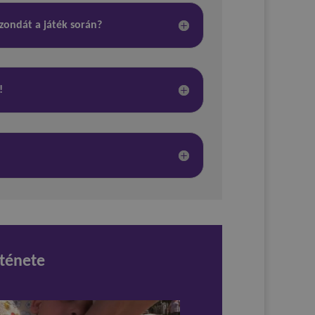
zondát a játék során?
!
rténete