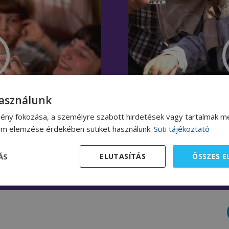
használunk
ény fokozása, a személyre szabott hirdetések vagy tartalmak me
lom elemzése érdekében sütiket használunk.
Süti tájékoztató
 felvettem a kapcsolatot, még
„
Azt hiszem, hogy a szondatáplálás
asz volt, ami nélkül biztos nem
Ferkó fél év alatt erősebb, sokkal j
ÁS
ELUTASÍTÁS
ÖSSZES 
t aznap este. Onnantól kezdve ez a
mosolygósabb, vidámabb…
” – And
 nem volt mitől félni.”
– Teodóra