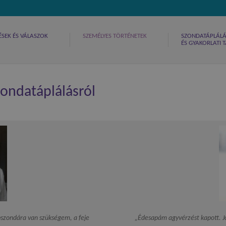
ÉSEK ÉS VÁLASZOK
SZEMÉLYES TÖRTÉNETEK
SZONDATÁPLÁLÁS
ÉS GYAKORLATI
ondatáplálásról
szondára van szükségem, a feje
„Édesapám agyvérzést kapott. Job