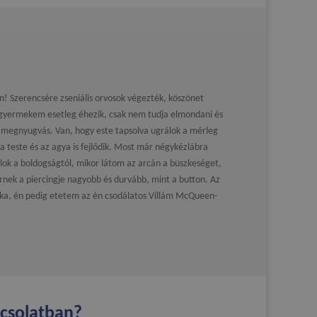
! Szerencsére zseniális orvosok végezték, köszönet
yermekem esetleg éhezik, csak nem tudja elmondani és
 megnyugvás. Van, hogy este tapsolva ugrálok a mérleg
 a teste és az agya is fejlődik. Most már négykézlábra
nyalok a boldogságtól, mikor látom az arcán a büszkeséget,
rnek a piercingje nagyobb és durvább, mint a button. Az
pka, én pedig etetem az én csodálatos Villám McQueen-
pcsolatban?