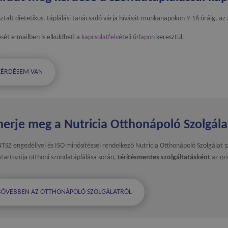
ztalt dietetikus, táplálási tanácsadó várja hívását munkanapokon 9-16 óráig, a
sét e-mailben is elküldheti a
kapcsolatfelvételi űrlapon
keresztül.
KÉRDÉSEM VAN
merje meg a Nutricia Otthonápoló Szolgála
TSZ engedéllyel és ISO minősítéssel rendelkező Nutricia Otthonápoló Szolgálat 
tartozója otthoni szondatáplálása során,
térítésmentes szolgáltatásként
az ors
BŐVEBBEN AZ OTTHONÁPOLÓ SZOLGÁLATRÓL