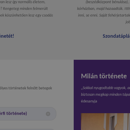
yan lesz így normális életem,
(beszédközpont bénulása), z
ni? Rengeteg minden felmerült
kórházban, majd hazaadták. Itth
ek köszönhetően lesz egy csodás
inni, se enni. Saját fehérjetartal
jo
énetét!
Szondatáplá
Milán története
„
Sokkal nyugodtabb vagyok, a
élyes történetek felnőtt betegek
biztosan megkap minden tápa
édesanyja
rfi története)