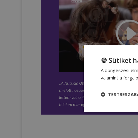
🍪 Sütiket 
A böngészési élm
valamint a forga
„A Nutricia Otthonápoló Szolgálat nővéreivel
mielőtt hazaértünk volna. És ez egy olyan tám
TESTRESZAB
lettem volna ilyen bátor. Ő mindent elmondot
félelem már egyáltalán nem volt bennem, mert