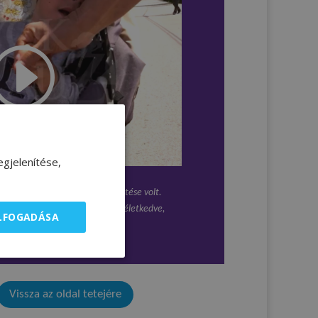
gjelenítése,
 elfogadása életünk legjobb döntése volt.
obban terhelhetőbb lett, jobb az életkedve,
ELFOGADÁSA
rea
Vissza az oldal tetejére