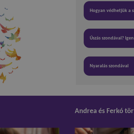
Hogyan védhetjük a s
Úszás szondával? Igen
Nyaralás szondával
Andrea és Ferkó tö