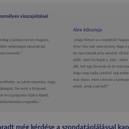
zemélyes visszajelzései
Alex édeanyja
lemileg is jobban érzem magam,
„Hogy féltem-e a műtéttől? Nagyon
őtte nehézséget okoztak (pl.
érte! Ma már nem érzem, hogy a g
esen mennek.”
én nem teszek érte semmit. Óriási
előtt, mert ha bejut a „táp”, akkor
állt, lett egy kis ereje és én szár
hogy meg tudja csinálni! Sok embe
már olyan, mint a kocsin a tanksa
 említette, az jutott eszembe, hogy
emet, amíg csak kell!”
ükségük. De most a férjemet
tbe és a gyógyulás útjára lépett,
lkülözhetetlen megoldás.”
radt még kérdése a szondatáplálással ka