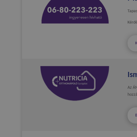
Tapas
Kérdé
Is
Az ÁN
hozzá