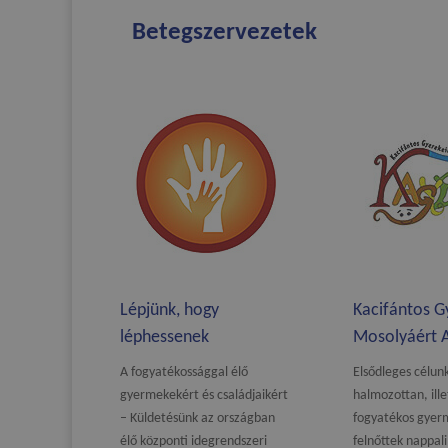
Betegszervezetek
Lépjünk, hogy
Kacifántos G
léphessenek
Mosolyáért A
A fogyatékossággal élő
Elsődleges célun
gyermekekért és családjaikért
halmozottan, ill
– Küldetésünk az országban
fogyatékos gyerm
élő központi idegrendszeri
felnőttek nappali