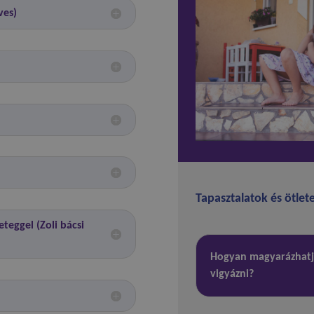
ves)
Tapasztalatok és ötlet
teggel (Zoli bácsi
Hogyan magyarázhatju
vigyázni?