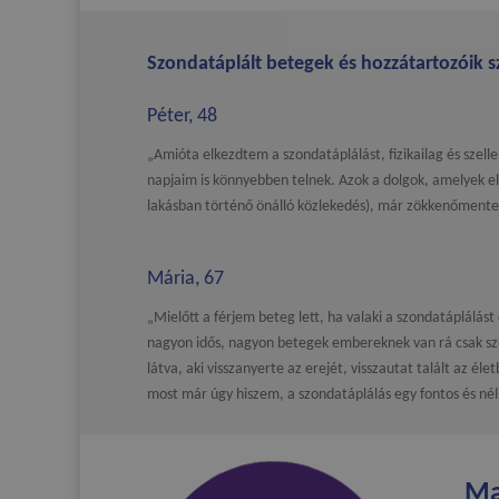
Szondatáplált betegek és hozzátartozóik s
Péter, 48
„Amióta elkezdtem a szondatáplálást, fizikailag és szel
napjaim is könnyebben telnek. Azok a dolgok, amelyek el
lakásban történő önálló közlekedés), már zökkenőment
Mária, 67
„Mielőtt a férjem beteg lett, ha valaki a szondatáplálást
nagyon idős, nagyon betegek embereknek van rá csak sz
látva, aki visszanyerte az erejét, visszautat talált az éle
most már úgy hiszem, a szondatáplálás egy fontos és né
Ma