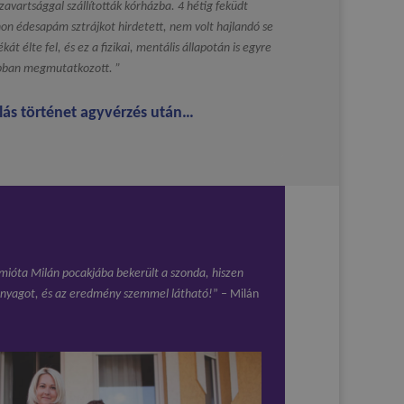
avartsággal szállították kórházba. 4 hétig feküdt
on édesapám sztrájkot hirdetett, nem volt hajlandó se
ékát élte fel, és ez a fizikai, mentális állapotán is egyre
bban megmutatkozott. ”
lás történet agyvérzés után…
mióta Milán pocakjába bekerült a szonda, hiszen
nyagot, és az eredmény szemmel látható!
” – Milán