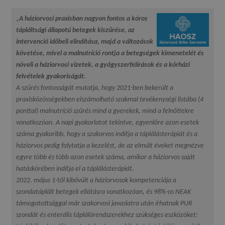
„
A háziorvosi praxisban nagyon fontos a kóros
tápláltsági állapotú betegek kiszűrése, az
intervenció időbeli elindítása, majd a változások
követése, mivel a malnutríció rontja a betegségek kimenetelét és
növeli a háziorvosi vizetek, a gyógyszerfelírások és a kórházi
felvételek gyakoriságát.
A szűrés fontosságát mutatja, hogy 2021-ben bekerült a
praxisközösségekben elszámolható szakmai tevékenységi listába (4
ponttal) malnutríció szűrés mind a gyerekek, mind a felnőttekre
vonatkozóan. A napi gyakorlatot tekintve, egyenlőre azon esetek
száma gyakoribb, hogy a szakorvos indítja a táplálásterápiát és a
háziorvos pedig folytatja a kezelést, de az elmúlt éveket megnézve
egyre több és több azon esetek száma, amikor a háziorvos saját
hatáskörében indítja el a táplálásterápiát.
2022. május 1-től kibővült a háziorvosok kompetenciája a
szondatáplált betegek ellátásra vonatkozóan, és 98%-os NEAK
támogatottsággal már szakorvosi javaslatra után írhatnak PUR
szondát és enterális táplálórendszerekhez szükséges eszközöket: