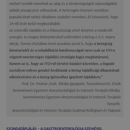
melyet tovább növelnek az alap és a társbetegségek súlyosságából
adódó anyagcsere változások. A heterogén intenzív osztályos
populációnál nehéz általános szabályt mondani, fő irányelvek, hogy
24-48 órán belül megkezdődjék
az enterális táplálás és a fokozatosság elvét követve a moderált
energia- és magas fehérjebeviteli célértéket a beteg a 3-5. napra
elérje. Fontos tisztában lenni azonban azzal is, hogy
a betegség
kimenetelét és a rehabilitáció hatékonyságát nem csak az ITO-n
végzett mesterséges táplálási stratégia fogja meghatározni,
hanem az is, hogy az ITO-ról történt kiadást követően, a fogadó
osztályon milyen gondot fordítanak a beteg tápláltsági állapotának
ellenőrzésére és a beteg igényeihez igazított táplálásra
.”
Prof. Dr. Molnár Zsolt, Klinika igazgató, Tanszékvezető, Elnök
Semmelweis Egyetem Aneszteziológiai és Intenzív Terápiás Klinika,
Semmelweies Egyetem Aneszteziológiai és Intenzív Terápiás
Tanszék,
Aneszteziológiai és Intenzív Terápiás Szakmai Kollégium és Tagozat
SZONDATÁPLÁLÁS – A GASZTROENTEROLÓGIA SZEMÉVEL