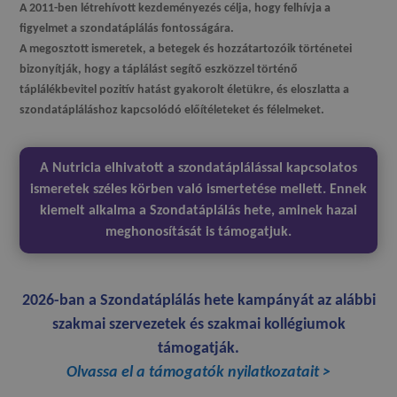
A 2011-ben létrehívott kezdeményezés célja, hogy felhívja a
figyelmet a szondatáplálás fontosságára.
A megosztott ismeretek, a betegek és hozzátartozóik történetei
bizonyítják
, hogy a táplálást segítő eszközzel történő
táplálékbevitel pozitív hatást gyakorolt életükre, és eloszlatta a
szondatápláláshoz kapcsolódó előítéleteket és félelmeket
.
A Nutricia elhivatott a szondatáplálással kapcsolatos
ismeretek széles körben való ismertetése mellett. Ennek
kiemelt alkalma a Szondatáplálás hete, aminek hazai
meghonosítását is támogatjuk.
2026-ban a Szondatáplálás hete kampányát az alábbi
szakmai szervezetek és szakmai kollégiumok
támogatják.
Olvassa el a támogatók nyilatkozatait >