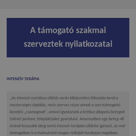
A támogató szakmai
szerveztek nyilatkozatai
INTENZÍV TERÁPIA
„Az intenzív osztályos ellátás során kifejezetten fókuszba kerül a
mesterséges táplálás, mely szerves része annak a szervtámogató
kezelési „csomagnak”, amivel igyekszünk a kritikus állapotú betegek
túlését javítani, felépülésüket gyorsítani. Amennyiben egy beteg 48
óránál hosszabb ideig tartó intenzív terápiás ellátást igényel, az már
önmagában is a malnutríció magas rizikóját hordozza magában,