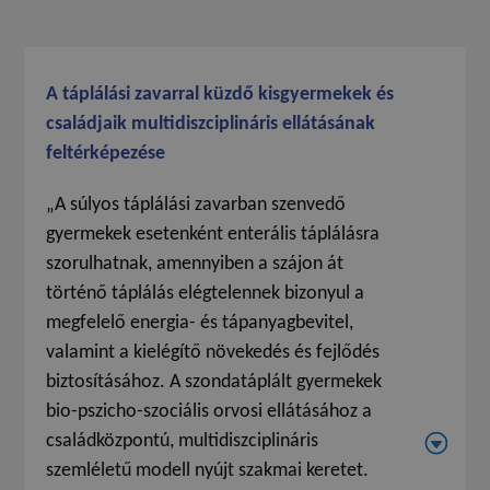
A táplálási zavarral küzdő kisgyermekek és
családjaik multidiszciplináris ellátásának
feltérképezése
„A súlyos táplálási zavarban szenvedő
gyermekek esetenként enterális táplálásra
szorulhatnak, amennyiben a szájon át
történő táplálás elégtelennek bizonyul a
megfelelő energia- és tápanyagbevitel,
valamint a kielégítő növekedés és fejlődés
biztosításához. A szondatáplált gyermekek
bio-pszicho-szociális orvosi ellátásához a
családközpontú, multidiszciplináris
szemléletű modell nyújt szakmai keretet.