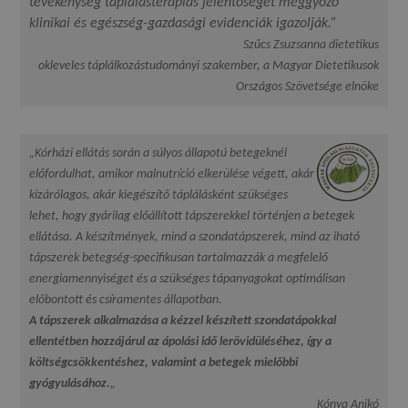
tevékenység táplálásterápiás jelentőségét meggyőző
klinikai és egészség-gazdasági evidenciák igazolják.”
Szűcs Zsuzsanna dietetikus
okleveles táplálkozástudományi szakember, a Magyar Dietetikusok
Országos Szövetsége elnöke
„Kórházi ellátás során a súlyos állapotú betegeknél
előfordulhat, amikor malnutríció elkerülése végett, akár
kizárólagos, akár kiegészítő táplálásként szükséges
lehet, hogy gyárilag előállított tápszerekkel történjen a betegek
ellátása. A készítmények, mind a szondatápszerek, mind az iható
tápszerek betegség-specifikusan tartalmazzák a megfelelő
energiamennyiséget és a szükséges tápanyagokat optimálisan
előbontott és csíramentes állapotban.
A tápszerek alkalmazása a kézzel készített szondatápokkal
ellentétben hozzájárul az ápolási idő lerövidüléséhez, így a
költségcsökkentéshez, valamint a betegek mielőbbi
gyógyulásához.
„
Kónya Anikó