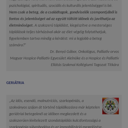
pszichológiai, spirituális, szociális és kulturális jelentőséggel is bír.
Nem csak a beteg, de a családtagok, gondviselők szempontjából is
fontos és jelentőséget ad az együtt töltött időnek és javíthatja az
életminőséget.
A szakszerű táplálást, kiegészítve a mesterséges
táplálások teljes tárházával akár az élet végéig folytathatjuk,
figyelemben tartva mindig a kérdést: mi a legjobb a beteg
számára?”
Dr. Benyó Gábor, Onkológus, Palliativ orvos
Magyar Hospice-Palliatív Egyesület Alelnöke és a Hospice és Palliatív
Ellátás Szakmai Kollégiumi Tagozat Titkára
GERIÁTRIA
„Az idős, esendő, malnutríciós, szarkopéniás, a
szokványos szájon át történő táplálkozásra már képtelen
geriátriai betegeknél az időben megkezdett és a
szakszerűen kivitelezett szondatáplálás kulcsfontosságú a
szarkopénia súlyosbodása és az immobilizáció megelőzése,