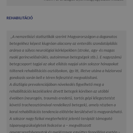
REHABILITÁCIÓ
„A nemzetközi statisztikák szerint Magyarországon a daganatos
betegekhez képest kiugróan alacsony az enterális szondatáplálás
aránya a súlyos neurológiai kórképekben (stroke, agy- és magas
nyaki gerincvelősérülés, autoimmun betegségek stb.). E nagyszámú
betegcsoport tagjai az akut ellátás napjai után sokszor hónapokat
töltenek rehabilitációs osztályokon, így itt, illetve utána a háziorvosi
gondozás során kell e téren fejlesztést megvalósítani.
A diszfágia prevalenciájában növekedés figyelhető meg a
rehabilitációs kezelésekre átvett betegek körében az utóbbi
években (neurogén, traumás eredetű, tartós gépi lélegeztetést
követő tracheosztómával rendelkező betegek), amely részben a
korai rehabilitációs tendencia előtérbe kerülésével is magyarázható.
A sokszor nagy fizikai megterhelést jelentő terápiát támogató
tápanyagszükségletek fedezése a – megváltozott
anyagcserefolyamatok és nyelészavar együttes fennállása esetén –