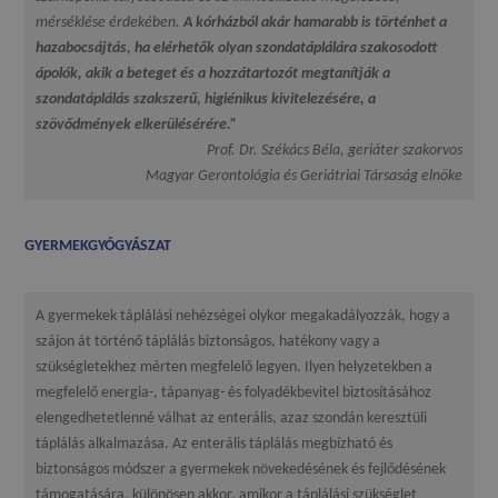
mérséklése érdekében.
A kórházból akár hamarabb is történhet a
hazabocsájtás, ha elérhetők olyan szondatáplálára szakosodott
ápolók, akik a beteget és a hozzátartozót megtanítják a
szondatáplálás szakszerű, higiénikus kivitelezésére, a
szövődmények elkerülésérére.”
Prof. Dr. Székács Béla, geriáter szakorvos
Magyar Gerontológia és Geriátriai Társaság elnöke
GYERMEKGYÓGYÁSZAT
A gyermekek táplálási nehézségei olykor megakadályozzák, hogy a
szájon át történő táplálás biztonságos, hatékony vagy a
szükségletekhez mérten megfelelő legyen. Ilyen helyzetekben a
megfelelő energia-, tápanyag- és folyadékbevitel biztosításához
elengedhetetlenné válhat az enterális, azaz szondán keresztüli
táplálás alkalmazása. Az enterális táplálás megbízható és
biztonságos módszer a gyermekek növekedésének és fejlődésének
támogatására, különösen akkor, amikor a táplálási szükséglet