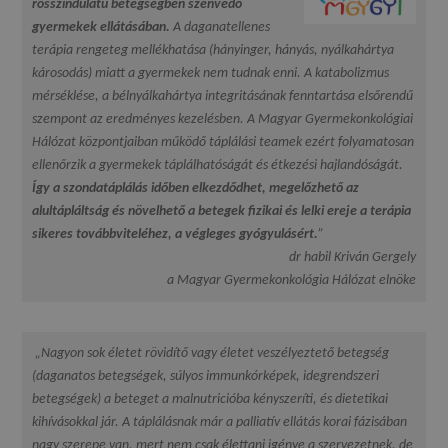
rosszindulatú betegségben szenvedő
gyermekek ellátásában.
A daganatellenes
terápia rengeteg mellékhatása (hányinger, hányás, nyálkahártya
károsodás) miatt a gyermekek nem tudnak enni. A katabolizmus
mérséklése, a bélnyálkahártya integritásának fenntartása elsőrendű
szempont az eredményes kezelésben. A Magyar Gyermekonkológiai
Hálózat központjaiban működő táplálási teamek ezért folyamatosan
ellenőrzik a gyermekek táplálhatóságát és étkezési hajlandóságát.
Így a szondatáplálás időben elkezdődhet, megelőzhető az
alultápláltság és növelhető a betegek fizikai és lelki ereje a terápia
sikeres továbbviteléhez, a végleges gyógyulásért.
”
dr habil Kriván Gergely
a Magyar Gyermekonkológia Hálózat elnöke
„Nagyon sok életet rövidítő vagy életet veszélyeztető betegség
(daganatos betegségek, súlyos immunkórképek, idegrendszeri
betegségek) a beteget a malnutricióba kényszeríti, és dietetikai
kihívásokkal jár. A táplálásnak már a palliatív ellátás korai fázisában
nagy szerepe van, mert nem csak élettani igénye a szervezetnek, de