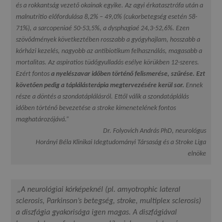
és a rokkantság vezető okainak egyike. Az agyi érkatasztrófa után a
malnutritio előfordulása 8,2% – 49,0% (cukorbetegség esetén 58-
71%), a sarcopeniaé 50-53,5%, a dysphagiaé 24,3-52,6%. Ezen
szövődmények következtében rosszabb a gyógyhajlam, hosszabb a
kórházi kezelés, nagyobb az antibiotikum felhasználás, magasabb a
mortalitas. Az aspiratios tüdőgyulladás esélye körükben 12-szeres.
Ezért fontos
a nyelészavar időben történő felismerése, szűrése. Ezt
követően pedig a táplálásterápia megtervezésére kerül sor.
Ennek
része a döntés a szondatáplálásról. Ettől válik a szondatáplálás
időben történő bevezetése a stroke kimenetelének fontos
maghatározójává.”
Dr. Folyovich András PhD, neurológus
Horányi Béla Klinikai Idegtudományi Társaság és a Stroke Liga
elnöke
„A neurológiai kórképeknél (pl. amyotrophic lateral
sclerosis, Parkinson’s
betegség, stroke, multiplex sclerosis
)
a diszfágia gyakorisága igen magas. A diszfágiával