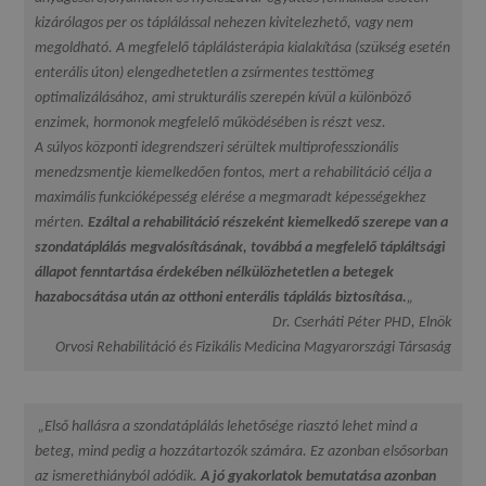
kizárólagos per os táplálással nehezen kivitelezhető, vagy nem
megoldható. A megfelelő táplálásterápia kialakítása (szükség esetén
enterális úton) elengedhetetlen a zsírmentes testtömeg
optimalizálásához, ami strukturális szerepén kívül a különböző
enzimek, hormonok megfelelő működésében is részt vesz.
A súlyos központi idegrendszeri sérültek multiprofesszionális
menedzsmentje kiemelkedően fontos, mert a rehabilitáció célja a
maximális funkcióképesség elérése a megmaradt képességekhez
mérten.
Ezáltal a rehabilitáció részeként kiemelkedő szerepe van a
szondatáplálás megvalósításának, továbbá a megfelelő tápláltsági
állapot fenntartása érdekében nélkülözhetetlen a betegek
hazabocsátása után az otthoni enterális táplálás biztosítása.
„
Dr. Cserháti Péter PHD, Elnök
Orvosi Rehabilitáció és Fizikális Medicina Magyarországi Társaság
„Első hallásra a szondatáplálás lehetősége riasztó lehet mind a
beteg, mind pedig a hozzátartozók számára. Ez azonban elsősorban
az ismerethiányból adódik.
A jó gyakorlatok bemutatása azonban