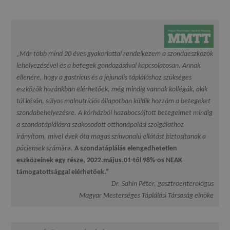
„Már több mind 20 éves gyakorlattal rendelkezem a szondaeszközök
lehelyezésével és a betegek gondozásával kapcsolatosan. Annak
ellenére, hogy a gastricus és a jejunalis tápláláshoz szükséges
eszközök hazánkban elérhetőek, még mindig vannak kollégák, akik
túl későn, súlyos malnutríciós állapotban küldik hozzám a betegeket
szondabehelyezésre. A kórházból hazabocsájtott betegeimet mindig
a szondatáplálásra szakosodott otthonápolási szolgálathoz
irányítom, mivel évek óta magas színvonalú ellátást biztosítanak a
páciensek szám
ára.
A szondatáplálás elengedhetetlen
eszközeinek egy része, 2022.május.01-től 98%-os NEAK
támogatottsággal elérhetőek.”
Dr. Sahin Péter, gasztroenterológus
Magyar Mesterséges Táplálási Társaság elnöke