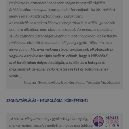
táplálásra is: átmenetei nehezebb szájon keresztüli táplálás
áthidalásához nazogasztrikus szondát használunk, tartós táplálási
igény esetén gasztrosztóma kerül kialakításra.
Az eszközök használata könnyen elsajátítható, a szülők, gondozók
számára általában nem okoz nehézséget. Az eszközös táplálás a
szülők számára biztonságot jelent a mindennapokban, az ineffektív
táplálással eltöltött felszabadult idő pedig együtt töltött értékes
idővé válhat.
Mi, gyermek-gasztroenterológusok elkötelezettek
vagyunk a táplálásterápia mellett: célunk, hogy a különböző
szakterületeken dolgozó kollégák, a szülők és a betegek is
megismerjék az ebben rejlő lehetőségeket és bátran éljenek
velük!
„
Magyar Gyermek-Gasztroenterológiai Társaság Vezetősége
SZONDATÁPLÁLÁS – NEUROLÓGIAI KÓRKÉPEKNÉL
„A stroke világszerte nagy gyakoriságú betegség,
mely a modern kezelés mellett is magas mortalitású