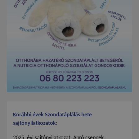
Korábbi évek Szondatáplálás hete
sajtónyilatkozatok:
2025. évi sajtónyilatkozat: Apró cseppek,