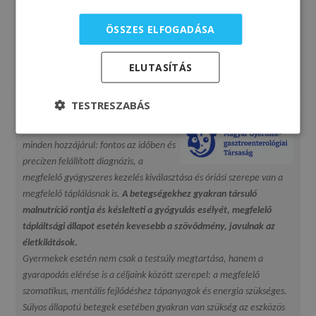
beavatkozást
pl. fej-nyak sebészeti tumoroknál, már az antitumor
ÖSSZES ELFOGADÁSA
kezelés megkezdésekor javaslom az enterális táplálás
megkezdését.”
Dr. Schafer Eszter, gasztroenterológus
ELUTASÍTÁS
Magyar Mesterséges Táplálási Társaság Vezetőségi Tagja
TESTRESZABÁS
„Egy beteg gyermek gyógyulásához sok
minden hozzájárul: fontos az időben és
precízen felállított diagnózis, a
megfelelő gyógyszeres kezelés kiválasztása és óriási szerepe van a
megfelelő táplálásnak is.
A betegségekhez gyakran társuló
malnutríció rontja és késlelteti a gyógyulás esélyét, megfelelő
tápláltsági állapot esetén kevesebb a szövődmény, javulnak az
életkilátások.
Gyermekek esetén nem csak a testsúly megtartása, hanem a
gyarapodás elérése is a céljaink között szerepel: a megfelelő
szomatikus, mentális fejlődéshez tápanyagok és energia szükséges.
Súlyos állapotú betegek esetében gyakran van szükség az eszközös