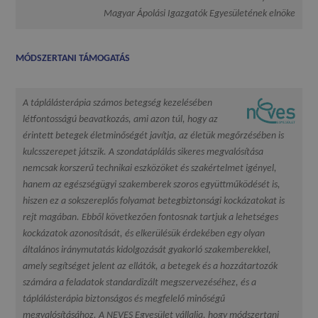
Magyar Ápolási Igazgatók Egyesületének elnöke
MÓDSZERTANI TÁMOGATÁS
A táplálásterápia számos betegség kezelésében
létfontosságú beavatkozás, ami azon túl, hogy az
érintett betegek életminőségét javítja, az életük megőrzésében is
kulcsszerepet játszik. A szondatáplálás sikeres megvalósítása
nemcsak korszerű technikai eszközöket és szakértelmet igényel,
hanem az egészségügyi szakemberek szoros együttműködését is,
hiszen ez a sokszereplős folyamat betegbiztonsági kockázatokat is
rejt magában. Ebből következően fontosnak tartjuk a lehetséges
kockázatok azonosítását, és elkerülésük érdekében egy olyan
általános iránymutatás kidolgozását gyakorló szakemberekkel,
amely segítséget jelent az ellátók, a betegek és a hozzátartozók
számára a feladatok standardizált megszervezéséhez, és a
táplálásterápia biztonságos és megfelelő minőségű
megvalósításához. A NEVES Egyesület vállalja, hogy módszertani