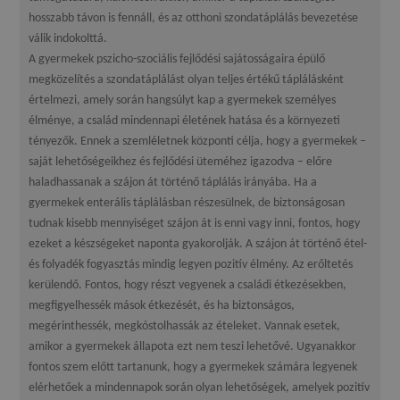
hosszabb távon is fennáll, és az otthoni szondatáplálás bevezetése
válik indokolttá.
A gyermekek pszicho-szociális fejlődési sajátosságaira épülő
megközelítés a szondatáplálást olyan teljes értékű táplálásként
értelmezi, amely során hangsúlyt kap a gyermekek személyes
élménye, a család mindennapi életének hatása és a környezeti
tényezők. Ennek a szemléletnek központi célja, hogy a gyermekek –
saját lehetőségeikhez és fejlődési üteméhez igazodva – előre
haladhassanak a szájon át történő táplálás irányába. Ha a
gyermekek enterális táplálásban részesülnek, de biztonságosan
tudnak kisebb mennyiséget szájon át is enni vagy inni, fontos, hogy
ezeket a készségeket naponta gyakorolják. A szájon át történő étel-
és folyadék fogyasztás mindig legyen pozitív élmény. Az erőltetés
kerülendő. Fontos, hogy részt vegyenek a családi étkezésekben,
megfigyelhessék mások étkezését, és ha biztonságos,
megérinthessék, megkóstolhassák az ételeket. Vannak esetek,
amikor a gyermekek állapota ezt nem teszi lehetővé. Ugyanakkor
fontos szem előtt tartanunk, hogy a gyermekek számára legyenek
elérhetőek a mindennapok során olyan lehetőségek, amelyek pozitív