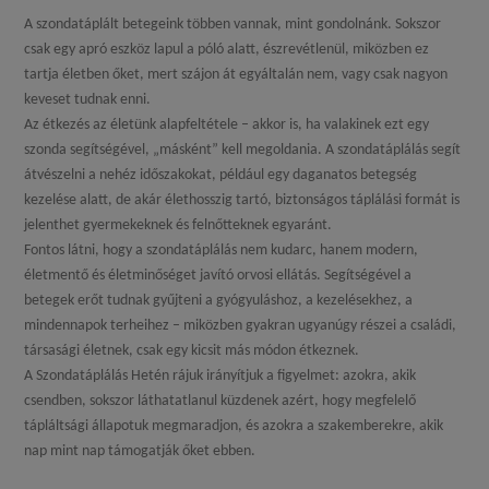
A szondatáplált betegeink többen vannak, mint gondolnánk. Sokszor
csak egy apró eszköz lapul a póló alatt, észrevétlenül, miközben ez
tartja életben őket, mert szájon át egyáltalán nem, vagy csak nagyon
keveset tudnak enni.
Az étkezés az életünk alapfeltétele – akkor is, ha valakinek ezt egy
szonda segítségével, „másként” kell megoldania. A szondatáplálás segít
átvészelni a nehéz időszakokat, például egy daganatos betegség
kezelése alatt, de akár élethosszig tartó, biztonságos táplálási formát is
jelenthet gyermekeknek és felnőtteknek egyaránt.
Fontos látni, hogy a szondatáplálás nem kudarc, hanem modern,
életmentő és életminőséget javító orvosi ellátás. Segítségével a
betegek erőt tudnak gyűjteni a gyógyuláshoz, a kezelésekhez, a
mindennapok terheihez – miközben gyakran ugyanúgy részei a családi,
társasági életnek, csak egy kicsit más módon étkeznek.
A Szondatáplálás Hetén rájuk irányítjuk a figyelmet: azokra, akik
csendben, sokszor láthatatlanul küzdenek azért, hogy megfelelő
tápláltsági állapotuk megmaradjon, és azokra a szakemberekre, akik
nap mint nap támogatják őket ebben.