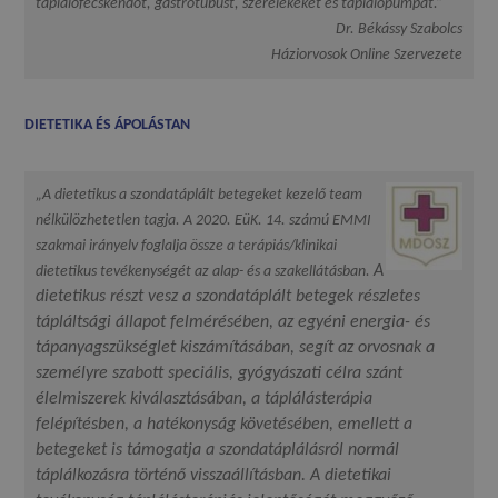
táplálófecskendőt, gastrotubust, szerelékeket és táplálópumpát.”
Dr. Békássy Szabolcs
Háziorvosok Online Szervezete
DIETETIKA ÉS ÁPOLÁSTAN
„A dietetikus a szondatáplált betegeket kezelő team
nélkülözhetetlen tagja. A 2020. EüK. 14. számú EMMI
szakmai irányelv foglalja össze a terápiás/klinikai
A
dietetikus tevékenységét az alap- és a szakellátásban.
dietetikus részt vesz a szondatáplált betegek részletes
tápláltsági állapot felmérésében, az egyéni energia- és
tápanyagszükséglet kiszámításában, segít az orvosnak a
személyre szabott speciális, gyógyászati célra szánt
élelmiszerek kiválasztásában, a táplálásterápia
felépítésben, a hatékonyság követésében, emellett a
betegeket is támogatja a szondatáplálásról normál
táplálkozásra történő visszaállításban.
A dietetikai