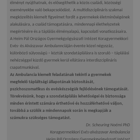
élményt nyújthatnak, és elősegíthetik a közös családi, közösségi
eseményekbe való bekapcsolódást. A multidiszciplináris szakmai
megközelítés kiemelt figyelmet fordít a gyermekek életminőségének
alakulására, a család támogatására, mindennapi élethelyzetek
megértésére és a táplálás élményalapú, kapcsolati vonatkozásaira.
A Heim Pál Országos Gyermekgyógyászati Intézet Koragyermekkori
Evés- és Alvászavar Ambulannciáján évente közel négyszáz,
különböző súlyosságú – köztük szondatáplálásra is szoruló – táplálási
nehézséggel küzdő gyermek kerül ellátásra interdiszciplináris
csapatmunkával.
Az Ambulancia kiemelt feladatának tekinti a gyermekek
megfelelő tápláltsági állapotának biztosítását,
pszichoszomatikus és evéskészségük fejlődésének támogatását.
Törekvésünk, hogy a szondatáplálás lehetőségei és biztonsága
minden érintett számára érthetővé és hozzáférhetővé váljon,
továbbá a szülők a mindennapok során is megkapják a
számukra szükséges támogatást.
Dr. Scheuring Noémi PhD
Koragyermekkori Evés-alvászavar Ambulancia
Heim Pál Országos Gyermekgyógyászati Intézet