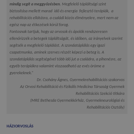
mindig segít a meggyőzésben
. Megfelelő tápláltsági szint
biztosítása mellett marad idő és energia fejlesztő terápiák, a
rehabilitációs ellátásra, a családi közös élményekre, mert nem az
egész nap az étkezések körül forog.
Fontosnak tartjuk, hogy az orvosok és ápolók rendszeresen
ellenőrizzék a betegek tápláltságát, és időben, az irányelvek szerint
segítsék a megfelelő táplálást. A szondatáplálás egy igazi
csapatmunka, aminek szerves részét képezi a beteg is. A
szondatáplálás segítségével több idő jut a családra, a pihenésre, az
egyéb terápiákra valamint visszaadható az evés öröme a
gyerekeknek.”
Dr. Csohány Ágnes, Gyermekrehabilitációs szakorvos
Az Orvosi Rehabilitáció és Fizikális Medicina Társaság Gyermek
Rehabilitációs Szekció titkára
(MRE Bethesda Gyermekkórház, Gyermekneurológiai és
Rehabilitációs Osztály)
HÁZIORVOSLÁS