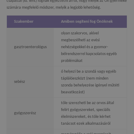
csapattal (ld. lent) fognak egyeztetni arról, hogy melyik az Ön gyermeke
számára megfelelő módszer, melyik a legjobb lehetőség.
Szakember
Amiben segíteni fog Önöknek
olyan szakorvos, akivel
megbeszélheti az evési
gasztroenterológus
nehézségekkel és a gyomor-
bélrendszerrel kapcsolatos egyéb
problémákat
ő helyezi be a szondá vagy egyéb
táplálóeszközt (nem minden
sebész
szonda behelyezése igényel műtéti
beavatkozást)
tőle szerezheti be az orvos által
felírt gyógyszereket, speciális
gyógyszerész
élelmiszereket, és tőle kérhet
tanácsot ezek alkalmazásáról