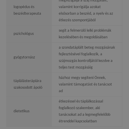
megvizsgálja a száj mozgásait,
logopédus és
valamint korrigálja azokat
beszédterapeuta
elsősorban a beszéd, a nyelv és az
étkezés szempontjából
segít a felmerülő lelki problémák
pszichológus
kezelésében és megoldásában
a szondatáplált beteg mozgásának
fejlesztésével foglalkozik, a
gyógytornász
szájmozgás kontrolljától kezdve a
teljes test mozgásáig
házhoz megy segíteni Önnek,
táplálásterápiára
valamint támogatást és tanácsot
szakosodott ápoló
ad
étkezéssel és táplálkozással
foglalkozó szakember, aki
dietetikus
tanácsokat ad a legmegfelelőbb
étrenddel kapcsolatban