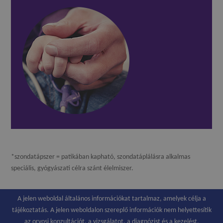
*szondatápszer = patikában kapható, szondatáplálásra alkalmas
speciális, gyógyászati célra szánt élelmiszer.
A jelen weboldal általános információkat tartalmaz, amelyek célja a
tájékoztatás. A jelen weboldalon szereplő információk nem helyettesítik
az orvosi konzultációt, a vizsgálatot, a diagnózist és a kezelést.