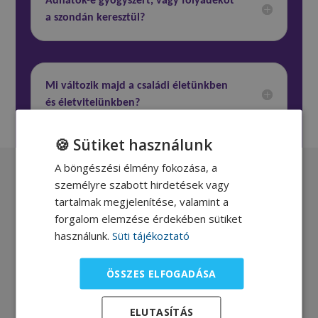
Adhatok-e gyógyszert, vagy folyadékot
a szondán keresztül?
Mi változik majd a családi életünkben
és életvitelünkben?
🍪 Sütiket használunk
A böngészési élmény fokozása, a
személyre szabott hirdetések vagy
tartalmak megjelenítése, valamint a
forgalom elemzése érdekében sütiket
használunk.
Süti tájékoztató
ÖSSZES ELFOGADÁSA
ELUTASÍTÁS