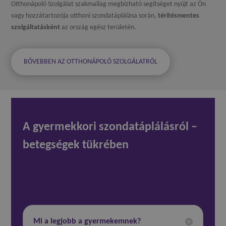
Otthonápoló Szolgálat szakmailag megbízható segítséget nyújt az Ön
vagy hozzátartozója otthoni szondatáplálása során,
térítésmentes
szolgáltatásként
az ország egész területén.
BŐVEBBEN AZ OTTHONÁPOLÓ SZOLGÁLATRÓL
A gyermekkori szondatáplálásról –
betegségek tükrében
Mi a legjobb a gyermekemnek?