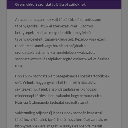
Gyermekkori szondatáplálásról szülőknek
A naponta magunkhoz vett táplálékkal életfontosságú
tápanyagokkal látjuk el szervezetünket. Bizonyos
betegségek azonban megnehezítik a megfelelő
tápanyagbevitelt, tápanyagfelvételt. Kezelőorvosa ezért
rendelte el Önnek vagy hozzátartozójának a
szondatáplálást, amely a megfelelően kiválasztott
szondatápszerrel és táplálást segítő eszközökkel valósulhat
meg.
Honlapunk szondatáplált betegeknek és hozzátartozóiknak
szól. Célunk, hogy a gyakorlati ismeretek átadásával
segítséget nyújtsunk a szondatáplálás és -gondozás
mindennapi kérdéseiben, valamint hogy bemutassuk a
Nutricia Otthonápoló Szolgálat szolgáltatásait.
Valószínűleg teljesen új lehet Önnek szondán keresztül
táplálkozni/táplálni, így érthető, hogy kérdései vannak, és
bizonytalannak érzi magát. A leggyakrabban felmerült