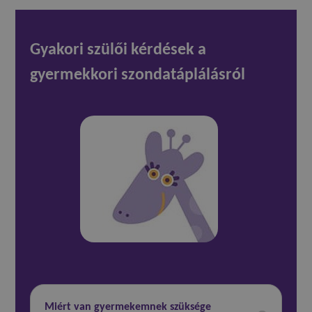
Gyakori szülői kérdések a
gyermekkori szondatáplálásról
Miért van gyermekemnek szüksége