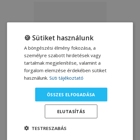
Palacsinta
🍪 Sütiket használunk
A böngészési élmény fokozása, a
Molnár Andrea dietetikus
személyre szabott hirdetések vagy
receptje.
tartalmak megjelenítése, valamint a
forgalom elemzése érdekében sütiket
használunk.
Süti tájékoztató
ÖSSZES ELFOGADÁSA
Epres müzli
ELUTASÍTÁS
Molnár Andrea dietetikus
receptje.
TESTRESZABÁS