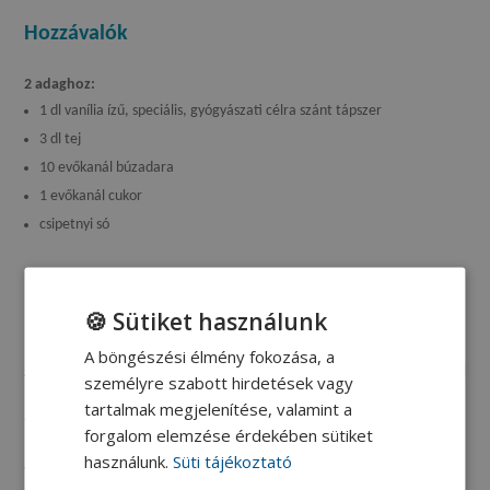
Hozzávalók
2 adaghoz:
1 dl vanília ízű, speciális, gyógyászati célra szánt tápszer
3 dl tej
10 evőkanál búzadara
1 evőkanál cukor
csipetnyi só
🍪 Sütiket használunk
Elkészítés
A böngészési élmény fokozása, a
A tejet feltesszük főni, belekeverjük a búzadarát és csipetnyi sóval
személyre szabott hirdetések vagy
ízesítjük. Folyamatosan kevergetés mellett felforraljuk, majd levesszük a
tartalmak megjelenítése, valamint a
tűzről és hozzákeverjük a tápszert. Cukorral édesítjük.
forgalom elemzése érdekében sütiket
használunk.
Süti tájékoztató
Tipp: Különböző gyümölcsös ízű tápszerrel is elkészíthető.