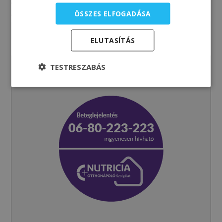
Gyümölcsdarabokkal, kakaóporral, fahéjjal tovább ízesíthető,
ÖSSZES ELFOGADÁSA
díszíthető.
ELUTASÍTÁS
TESTRESZABÁS
Tapasztalt dietetikus, táplálási tanácsadó várja hívását
munkanapokon 9-16 óráig.