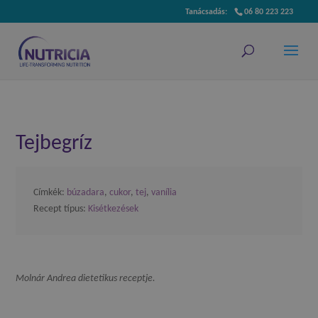
06 80 223 223
Tejbegríz
Címkék:
búzadara
,
cukor
,
tej
,
vanília
Recept típus:
Kisétkezések
Molnár Andrea dietetikus receptje.