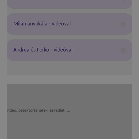
Milán anyukája - videóval
Andrea és Ferkó - videóval
videó, betegtörténetek, segédlet, ...