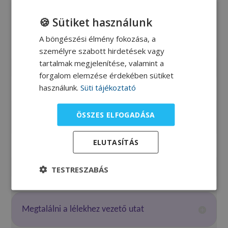
🍪 Sütiket használunk
Felnőttek részére
A böngészési élmény fokozása, a
személyre szabott hirdetések vagy
tartalmak megjelenítése, valamint a
Az élet örömei
forgalom elemzése érdekében sütiket
használunk.
Süti tájékoztató
Találkozásom az első otthoni szondatáplált
ÖSSZES ELFOGADÁSA
beteggel
ELUTASÍTÁS
Remény
TESTRESZABÁS
Megtalálni a lélekhez vezető utat