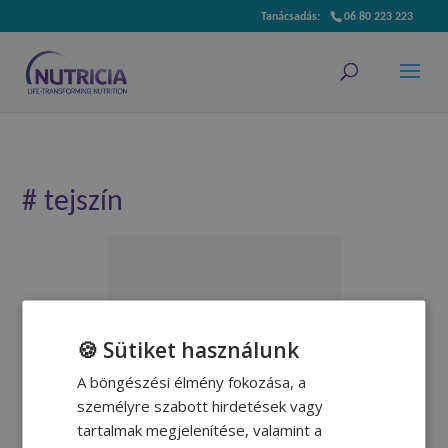
06 80 223 223
# tejszín
Őszibarack leves
🍪 Sütiket használunk
A böngészési élmény fokozása, a
Molnár Andrea dietetikus
személyre szabott hirdetések vagy
receptje.
tartalmak megjelenítése, valamint a