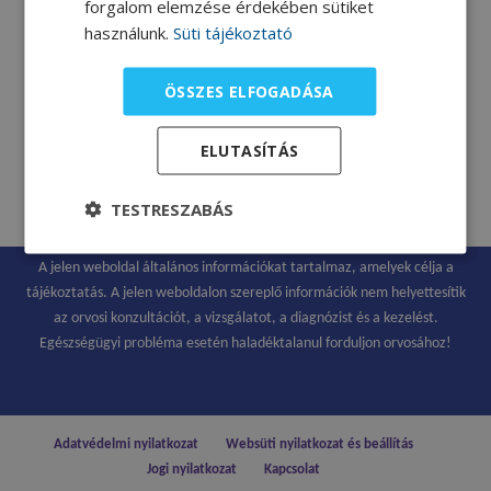
forgalom elemzése érdekében sütiket
használunk.
Süti tájékoztató
ÖSSZES ELFOGADÁSA
Eperturmix
ELUTASÍTÁS
Molnár Andrea dietetikus
receptje.
TESTRESZABÁS
A jelen weboldal általános információkat tartalmaz, amelyek célja a
tájékoztatás. A jelen weboldalon szereplő információk nem helyettesítik
az orvosi konzultációt, a vizsgálatot, a diagnózist és a kezelést.
Egészségügyi probléma esetén haladéktalanul forduljon orvosához!
Adatvédelmi nyilatkozat
Websüti nyilatkozat és beállítás
Jogi nyilatkozat
Kapcsolat