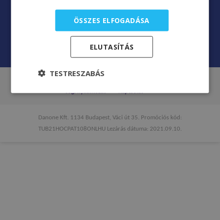
A jelen weboldal általános információkat tartalmaz, amelyek célja a
tájékoztatás. A jelen weboldalon szereplő információk nem helyettesítik
ÖSSZES ELFOGADÁSA
az orvosi konzultációt, a vizsgálatot, a diagnózist és a kezelést.
Egészségügyi probléma esetén haladéktalanul forduljon orvosához!
ELUTASÍTÁS
TESTRESZABÁS
Adatvédelmi nyilatkozat
Websüti nyilatkozat és beállítás
Jogi nyilatkozat
Kapcsolat
Danone Kft. 1134 Budapest, Váci út 35. Promóciós kód:
TUB21HOCPAT108ONLHU Lezárás dátuma: 2021.09.10.