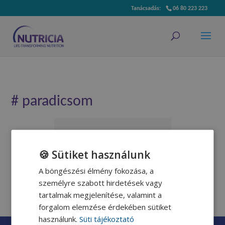
06 80 223 223
# paradicsom
🍪 Sütiket használunk
Serpenyős pizza
A böngészési élmény fokozása, a
személyre szabott hirdetések vagy
Gyüre Eszter dietetikus receptje
tartalmak megjelenítése, valamint a
forgalom elemzése érdekében sütiket
használunk.
Süti tájékoztató