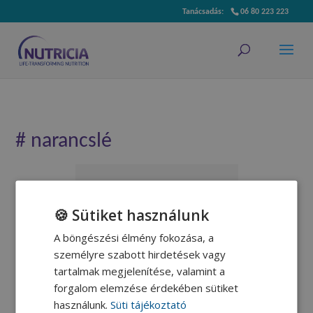
06 80 223 223
# narancslé
🍪 Sütiket használunk
Őszibarack leves
A böngészési élmény fokozása, a
személyre szabott hirdetések vagy
Molnár Andrea dietetikus
tartalmak megjelenítése, valamint a
receptje.
forgalom elemzése érdekében sütiket
használunk.
Süti tájékoztató