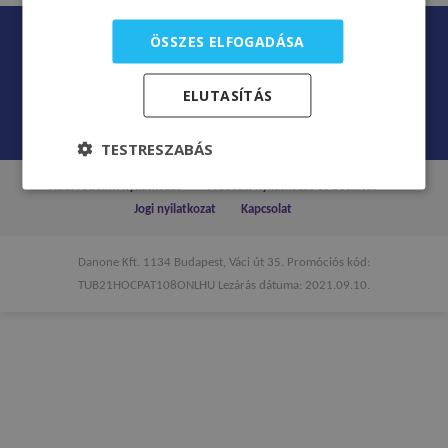
A jelen weboldal általános információkat tartalmaz, amelyek célja a
ÖSSZES ELFOGADÁSA
tájékoztatás. A jelen weboldalon szereplő információk nem helyettesítik
az orvosi konzultációt, a vizsgálatot, a diagnózist és a kezelést.
ELUTASÍTÁS
Egészségügyi probléma esetén haladéktalanul forduljon orvosához!
TESTRESZABÁS
Adatvédelmi nyilatkozat
Websüti nyilatkozat és beállítás
Jogi nyilatkozat
Kapcsolat
Danone Kft. 1134 Budapest, Váci út 35. Promóciós kód:
TUB21HOCPAT108ONLHU Lezárás dátuma: 2021.09.10.