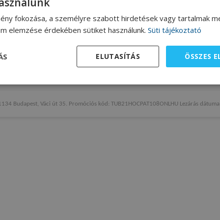
használunk
ény fokozása, a személyre szabott hirdetések vagy tartalmak me
lom elemzése érdekében sütiket használunk.
Süti tájékoztató
yek célja a tájékoztatás. A jelen weboldalon szereplő információk nem helyettesít
a kezelést. Egészségügyi probléma esetén haladéktalanul forduljon orvosához!
ÁS
ELUTASÍTÁS
ÖSSZES 
elmi nyilatkozat
Websüti nyilatkozat és beállítás
Jogi nyilatkozat
Kapcs
 1134 Budapest, Váci út 35. Promóciós kód: TUB21HOCPAT108ONLHU Lezárás dátuma: