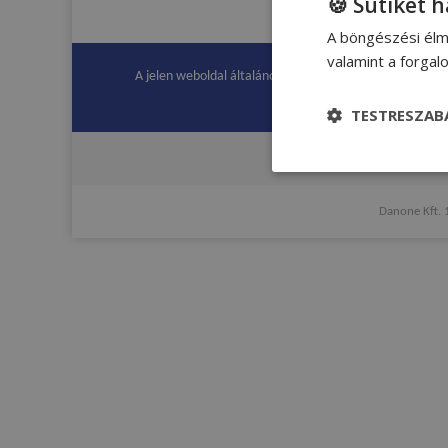
🍪 Sütiket 
A böngészési élm
valamint a forga
A jelen weboldal általános információkat tartalmaz, amel
TESTRESZAB
Adatvéd
Danone Kft.