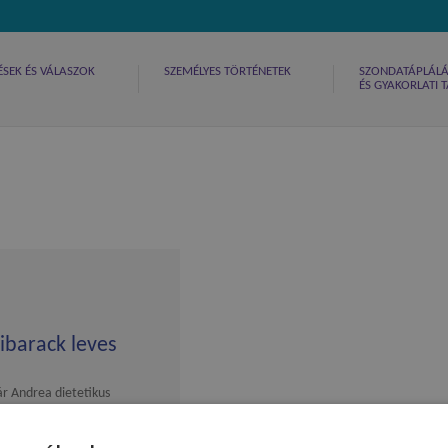
ÉSEK ÉS VÁLASZOK
SZEMÉLYES TÖRTÉNETEK
SZONDATÁPLÁLÁS
ÉS GYAKORLATI
ibarack leves
r Andrea dietetikus
tje.