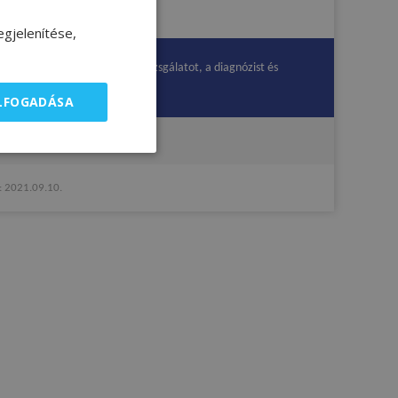
gjelenítése,
ik az orvosi konzultációt, a vizsgálatot, a diagnózist és
ELFOGADÁSA
olat
 2021.09.10.