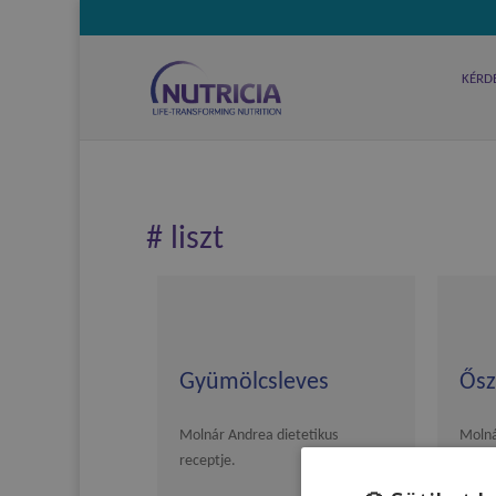
KÉRD
# liszt
Gyümölcsleves
Ősz
Molnár Andrea dietetikus
Molná
receptje.
recep