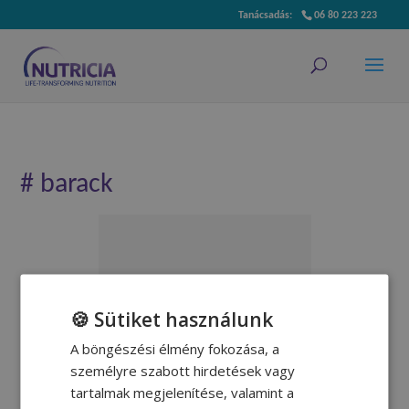
06 80 223 223
# barack
Őszibarack leves
🍪 Sütiket használunk
A böngészési élmény fokozása, a
Molnár Andrea dietetikus
személyre szabott hirdetések vagy
receptje.
tartalmak megjelenítése, valamint a