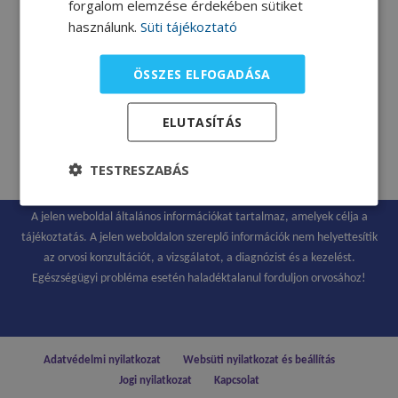
forgalom elemzése érdekében sütiket
használunk.
Süti tájékoztató
ÖSSZES ELFOGADÁSA
Vanília-barack turmix
ELUTASÍTÁS
Molnár Andrea dietetikus
receptje.
TESTRESZABÁS
A jelen weboldal általános információkat tartalmaz, amelyek célja a
tájékoztatás. A jelen weboldalon szereplő információk nem helyettesítik
az orvosi konzultációt, a vizsgálatot, a diagnózist és a kezelést.
Egészségügyi probléma esetén haladéktalanul forduljon orvosához!
Adatvédelmi nyilatkozat
Websüti nyilatkozat és beállítás
Jogi nyilatkozat
Kapcsolat